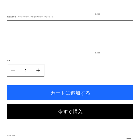
ま
で
入
0 / 500
力
製造注意事項：ステッチカラー、パイピングカラー（オプション）
で
最
き
大
ま
500
文
す。
字
ま
で
入
0 / 500
力
で
数量
き
ま
す。
カートに追加する
今すぐ購入
マテリアル