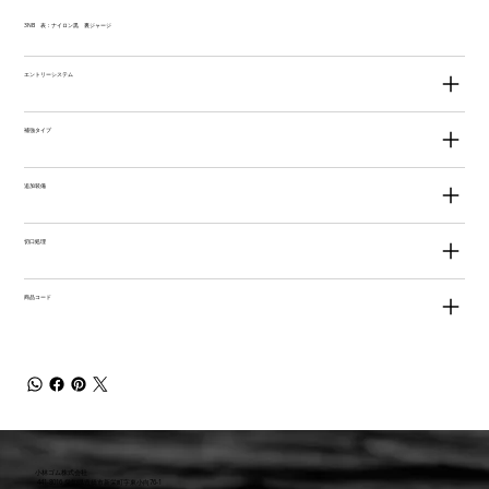
3NB 表：ナイロン黒 裏ジャージ
エントリーシステム
補強タイプ
追加装備
切口処理
商品コード
小林ゴム株式会社
441-8016 愛知県豊橋市新栄町字東小向76-1