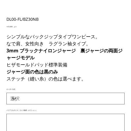
DL00-FL/BZ30NB
価
￥31,000
より
格
シンプルなバックジップタイプワンピース。
なで肩、女性向き ラグラン袖タイプ。
3mm ブラックナイロンジャージ 裏ジャージの両面ジ
ャージモデル
ヒザモールドパッド標準装備
ジャージ面の色は黒のみ
ステッチ（縫い糸）の色は選べます。
オーダー方式
バリアブルサイズ：サイズ備考（オプション）
最
大
500
文
字