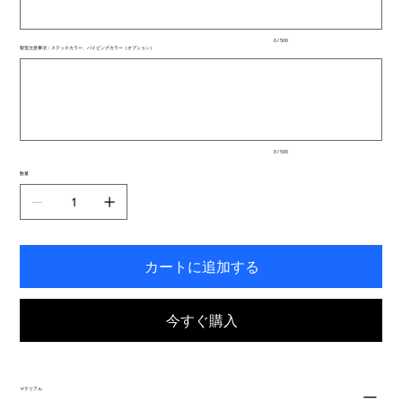
ま
で
入
0 / 500
力
製造注意事項：ステッチカラー、パイピングカラー（オプション）
で
最
き
大
ま
500
文
す。
字
ま
で
入
0 / 500
力
で
数量
き
ま
す。
カートに追加する
今すぐ購入
マテリアル