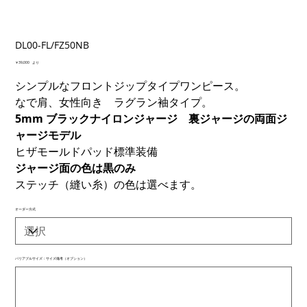
DL00-FL/FZ50NB
価
￥39,000
より
格
シンプルなフロントジップタイプワンピース。
なで肩、女性向き ラグラン袖タイプ。
5mm ブラックナイロンジャージ 裏ジャージの両面ジ
ャージモデル
ヒザモールドパッド標準装備
ジャージ面の色は黒のみ
ステッチ（縫い糸）の色は選べます。
オーダー方式
バリアブルサイズ：サイズ備考（オプション）
最
大
500
文
字