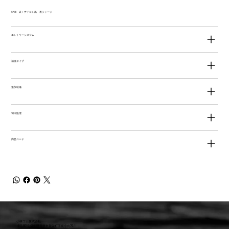
5NB 表：ナイロン黒 裏ジャージ
エントリーシステム
補強タイプ
追加装備
切口処理
商品コード
小林ゴム株式会社
441-8016 愛知県豊橋市新栄町字東小向76-1