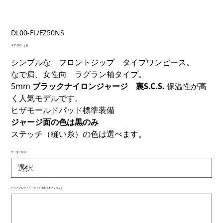
DL00-FL/FZ50NS
価
￥35,000
より
格
シンプルな フロントジップ タイプワンピース。
なで肩、女性向 ラグラン袖タイプ。
5mm
ブラックナイロンジャージ 裏S.C.S.
保温性が高
く人気モデルです。
ヒザモールドパッド標準装備
ジャージ面の色は黒のみ
ステッチ（縫い糸）の色は選べます。
オーダー方式
バリアブルサイズ：サイズ備考（オプション）
最
大
500
文
字