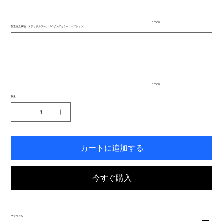
ま
で
入
0 / 500
力
製造注意事項：ステッチカラー、パイピングカラー（オプション）
で
最
き
大
ま
500
文
す。
字
ま
で
入
0 / 500
力
で
数量
き
ま
す。
カートに追加する
今すぐ購入
マテリアル