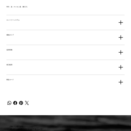
5NS 表：ナイロン黒 裏S.C.S.
エントリーシステム
補強タイプ
追加装備
切口処理
商品コード
小林ゴム株式会社
441-8016 愛知県豊橋市新栄町字東小向76-1