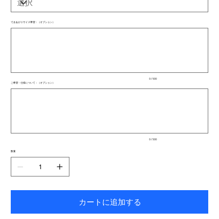
できあがりサイズ希望：（オプション）
最
大
500
文
字
ま
で
入
0 / 500
力
ご希望・仕様について：（オプション）
で
最
き
大
ま
500
文
す。
字
ま
で
入
0 / 500
力
で
数量
き
ま
す。
カートに追加する