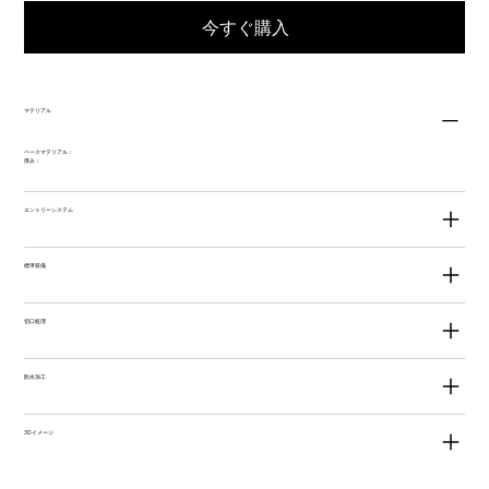
今すぐ購入
マテリアル
ベースマテリアル：
厚み：
エントリーシステム
標準装備
切口処理
防水加工
3Dイメージ