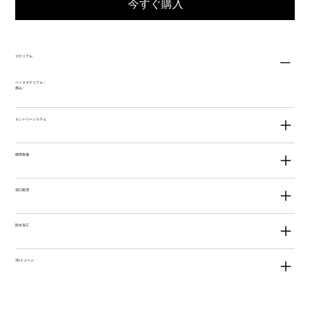
今すぐ購入
マテリアル
ベースマテリアル：
厚み：
エントリーシステム
標準装備
切口処理
防水加工
3Dイメージ