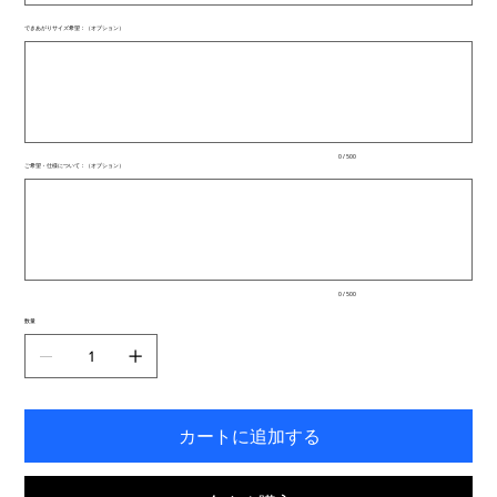
できあがりサイズ希望：（オプション）
最
大
500
文
字
ま
で
入
0 / 500
力
ご希望・仕様について：（オプション）
で
最
き
大
ま
500
文
す。
字
ま
で
入
0 / 500
力
で
数量
き
ま
す。
カートに追加する