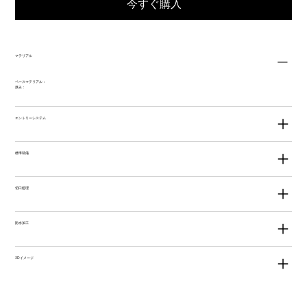
今すぐ購入
マテリアル
ベースマテリアル：
厚み：
エントリーシステム
標準装備
切口処理
防水加工
3Dイメージ