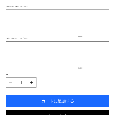
できあがりサイズ希望：（オプション）
最
大
500
文
字
ま
で
入
0 / 500
力
ご希望・仕様について：（オプション）
で
最
き
大
ま
500
文
す。
字
ま
で
入
0 / 500
力
で
数量
き
ま
す。
カートに追加する