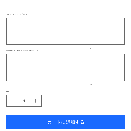
サイズについて：（オプション）
最
大
500
文
字
ま
で
入
0 / 500
力
製造注意事項：生地、ネームなど（オプション）
で
最
き
大
ま
500
文
す。
字
ま
で
入
0 / 500
力
で
数量
き
ま
す。
カートに追加する