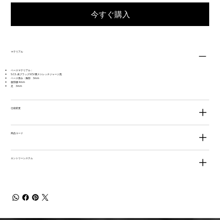
今すぐ購入
マテリアル
ベースマテリアル：
S.C.S. 表ブラックSCS/裏ストレッチジャージ黒
ベース厚み：胸部 3mm
腹部腰 4mm
足 3mm
仕様変更
商品コード
エントリーシステム