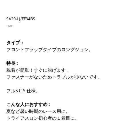
SA20-LJ/FF34BS
価
￥35,000
格
タイプ：
フロントフラップタイプのロングジョン。
特長：
脱着が簡単！すぐに脱げます！
ファスナーがないためトラブルが少ないです。
フルS.C.S.仕様。
こんな人におすすめ：
夏など暑い時期のレース用に。
トライアスロン初心者の１着目に。