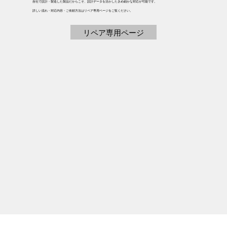
自社で設計・製造した製品だからこそ、設計データを活かしたきめ細かな対応が可能です。
詳しい流れ・対応内容・ご依頼方法はリペア専用ページをご覧ください。
リペア専用ページ