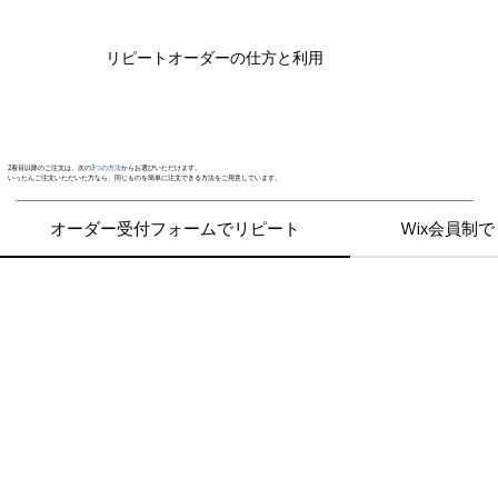
リピートオーダーの仕方と利用
2着目以降のご注文は、次の
3つの方法
からお選びいただけます。
いったんご注文いただいた方なら、同じものを簡単に注文できる方法をご用意しています。
オーダー受付フォームでリピート
Wix会員制