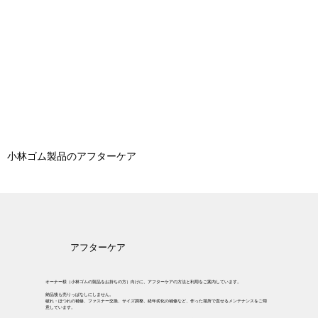
小林ゴム製品のアフターケア
アフターケア
オーナー様（小林ゴムの製品をお持ちの方）向けに、アフターケアの方法と利用をご案内しています。
納品後も売りっぱなしにしません。
破れ・ほつれの補修、ファスナー交換、サイズ調整、経年劣化の補修など、作った場所で直せるメンテナンスをご用
意しています。