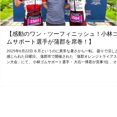
【感動のワン・ツーフィニッシュ！小林
ムサポート選手が蒲郡を席巻！】
2025年6月22日 ６月というのに異常な暑さから一転。 曇りで涼し
感じられた日曜日。 蒲郡市で開催された「蒲郡オレンジトライア
ン大会」にて、 小林ゴムサポート選手・ 大石一博君が見事1位 、
て弊社のトライスーツをご愛用いただいている 壁谷華太君が堂々2位.
1
2
3
4
5
特価品情報