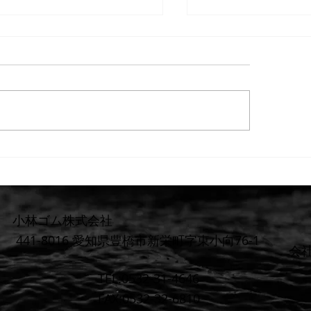
重要】防水検査 遅延または
【重要なお知らせ
上のお知らせ
らお見積りまでの
料金体系を明確化
小林ゴム株式会社
441-8016 愛知県豊橋市新栄町字東小向76-1
​会
TEL:0532-31-4646
FAX:0532-32-6810