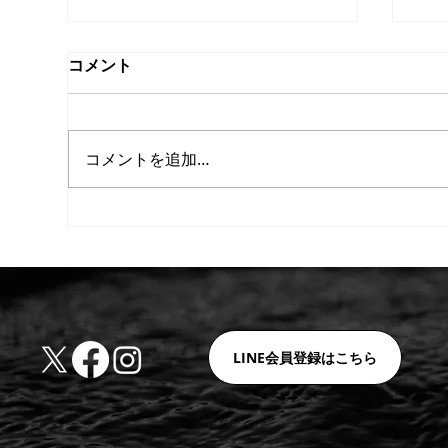
コメント
コメントを追加…
【重要】ホルムズ海峡の実質
【
的封鎖に伴う価格改定（値上
値
げ）および納期に関するお知
ら
LINE会員登録はこちら