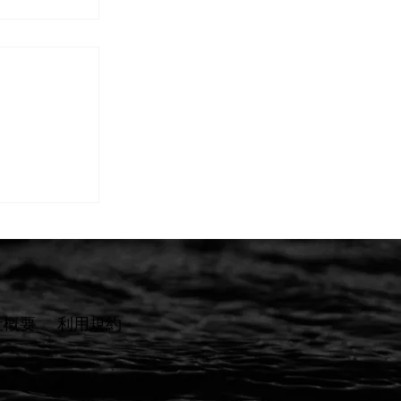
】ご相談か
ステップと
しました
社概要
​利用規約