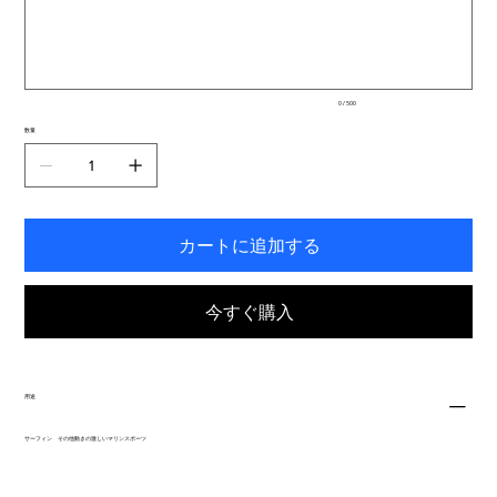
大
ま
500
文
す。
字
ま
で
入
0 / 500
力
で
数量
き
ま
す。
カートに追加する
今すぐ購入
用途
サーフィン その他動きの激しいマリンスポーツ