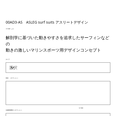
00AD3-AS ASLEG surf suits アスリートデザイン
価
￥7,500
より
格
解剖学に基づいた動きやすさを追求したサーフィンなど
の
動きの激しいマリンスポーツ用デザインコンセプト
タイプ
目的：（オプション）
最
大
500
文
字
ま
で
入
0 / 500
力
仕様変更事項（オプション）
で
最
き