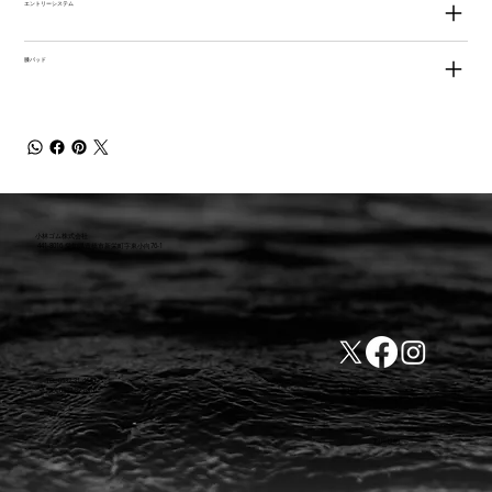
エントリーシステム
膝パッド
小林ゴム株式会社
441-8016 愛知県豊橋市新栄町字東小向76-1
TEL:0532-31-4646
​会社概要
FAX:0532-32-6810
​利用規約