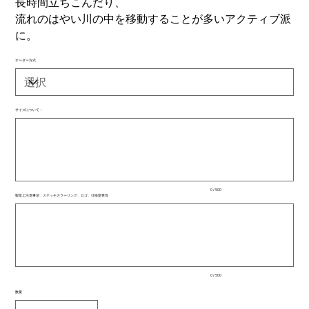
長時間立ちこんだり、
流れのはやい川の中を移動することが多いアクティブ派
に。
オーダー方式
サイズについて：
最
大
500
文
字
ま
で
入
0 / 500
力
製造上注意事項：ステッチカラーリング、ロゴ、仕様変更等
で
最
き
大
ま
500
文
す。
字
ま
で
入
0 / 500
力
で
数量
き
ま