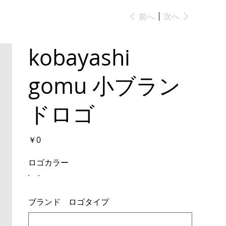
次へ
前へ
kobayashi
gomu 小ブラン
ドロゴ
価
￥0
格
ロゴカラー
ブランド ロゴタイプ
最
大
500