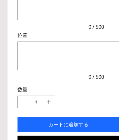
文
字
ま
で
入
力
0 / 500
で
位置
き
ま
最
す。
大
500
文
字
ま
で
入
力
0 / 500
で
き
数量
ま
す。
カートに追加する