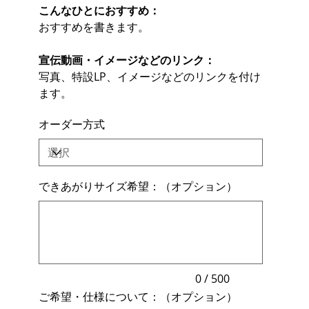
こんなひとにおすすめ：
おすすめを書きます。
宣伝動画・イメージなどのリンク：
写真、特設LP、イメージなどのリンクを付け
ます。
オーダー方式
できあがりサイズ希望：（オプション）
最
大
500
文
字
ま
で
入
力
0 / 500
で
ご希望・仕様について：（オプション）
き
ま