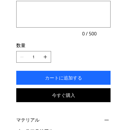
最
す。
大
500
文
字
ま
で
入
力
0 / 500
で
き
数量
ま
す。
カートに追加する
今すぐ購入
マテリアル