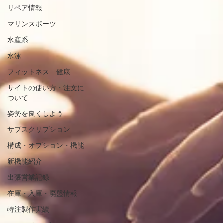
リペア情報
マリンスポーツ
水産系
水泳
フィットネス 健康
サイトの使い方・注文に
ついて
姿勢を良くしよう
サブスクリプション
構成・オプション・機能
新機能紹介
出張営業記録
在庫・入庫・廃盤情報
特注製作実績