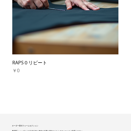
RAPS０リピート
価格
￥0
オーダー受付フォームセクション
専用ECショップによる注文以外に連絡が必要な場合はこちらのフォームをご利用ください。