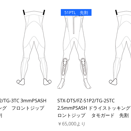
51PTL 先割
P2/TG-3TC 3mmPSASH
STX-DTS/FZ-51P2/TG-25TC
ング フロントジップ
2.5mmPSASH ドライストッキン
割
ロントジップ タモガード 先割
セール価格
￥65,000
より