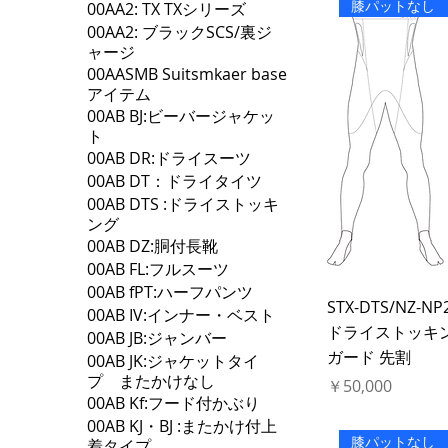
膝パットなし
00AA2: TX TXシリーズ
00AA2: ブラックSCS/裏ジ
ャージ
00AASMB Suitsmkaer base
アイテム
00AB BJ:ビーバージャケッ
ト
00AB DR:ドライスーツ
00AB DT：ドライタイツ
00AB DTS :ドライストッキ
ング
00AB DZ:胴付長靴
00AB FL:フルスーツ
00AB fPT:ハーフパンツ
STX-DTS/NZ-NP
00AB IV:インナー・ベスト
ドライストッキ
00AB JB:ジャンバー
ガード 先割
00AB JK:ジャケットタイ
プ またかけなし
価格
￥50,000
00AB Kf:フード付かぶり
00AB KJ・BJ :またかけ付上
膝パットなし
着タイプ