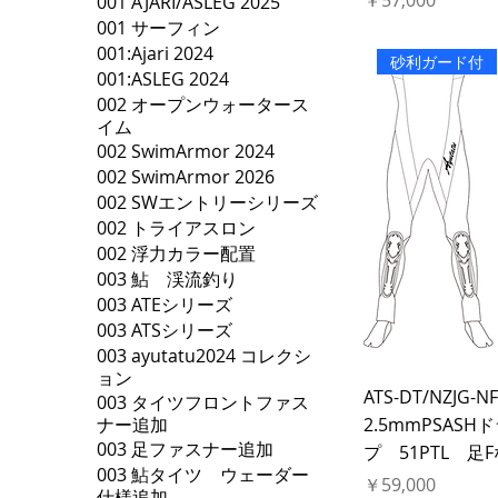
￥57,000
001 AJARI/ASLEG 2025
001 サーフィン
001:Ajari 2024
砂利ガード付
001:ASLEG 2024
002 オープンウォータース
イム
002 SwimArmor 2024
002 SwimArmor 2026
002 SWエントリーシリーズ
002 トライアスロン
002 浮力カラー配置
003 鮎 渓流釣り
003 ATEシリーズ
003 ATSシリーズ
003 ayutatu2024 コレクシ
ョン
ATS-DT/NZJG-N
003 タイツフロントファス
2.5mmPSAS
ナー追加
003 足ファスナー追加
プ 51PTL 
003 鮎タイツ ウェーダー
価格
￥59,000
仕様追加