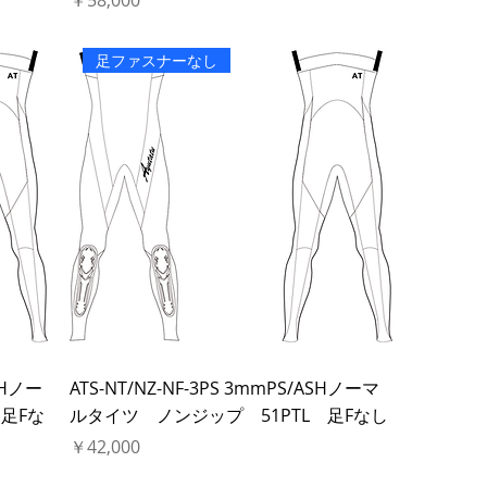
￥58,000
足ファスナーなし
ASHノー
ATS-NT/NZ-NF-3PS 3mmPS/ASHノーマ
足Fな
ルタイツ ノンジップ 51PTL 足Fなし
価格
￥42,000