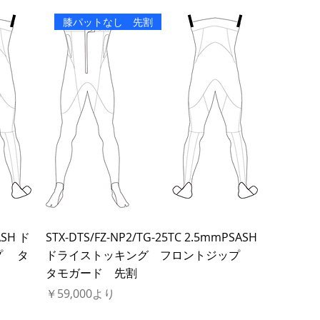
膝パットなし 先割
ASH ド
STX-DTS/FZ-NP2/TG-25TC 2.5mmPSASH
プ タ
ドライストッキング フロントジップ
タモガード 先割
セール価格
￥59,000
より