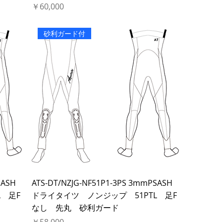
価格
￥60,000
砂利ガード付
SASH
ATS-DT/NZJG-NF51P1-3PS 3mmPSASH
 足F
ドライタイツ ノンジップ 51PTL 足F
なし 先丸 砂利ガード
価格