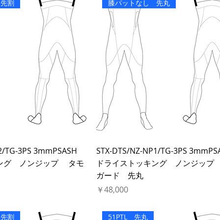
 先割
膝パットなし 先丸
2/TG-3PS 3mmPSASH
STX-DTS/NZ-NP1/TG-3PS 3mmPS
ング ノンジップ タモ
ドライストッキング ノンジップ
ガード 先丸
価格
￥48,000
 先割
51PTL 先丸