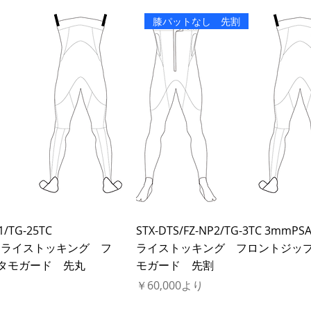
膝パットなし 先割
1/TG-25TC
STX-DTS/FZ-NP2/TG-3TC 3mmPS
H ドライストッキング フ
ライストッキング フロントジッ
タモガード 先丸
モガード 先割
セール価格
￥60,000
より