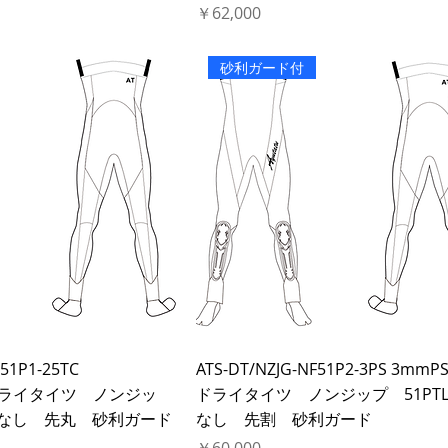
価格
￥62,000
砂利ガード付
F51P1-25TC
ATS-DT/NZJG-NF51P2-3PS 3mmP
Hドライタイツ ノンジッ
ドライタイツ ノンジップ 51PTL
足Fなし 先丸 砂利ガード
なし 先割 砂利ガード
価格