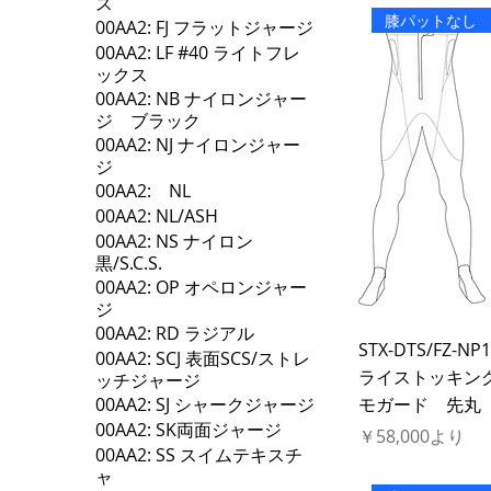
ス
膝パットなし
00AA2: FJ フラットジャージ
00AA2: LF #40 ライトフレ
ックス
00AA2: NB ナイロンジャー
ジ ブラック
00AA2: NJ ナイロンジャー
ジ
00AA2: NL
00AA2: NL/ASH
00AA2: NS ナイロン
黒/S.C.S.
00AA2: OP オペロンジャー
ジ
00AA2: RD ラジアル
STX-DTS/FZ-NP
00AA2: SCJ 表面SCS/ストレ
ライストッキン
ッチジャージ
00AA2: SJ シャークジャージ
モガード 先丸
00AA2: SK両面ジャージ
セール価格
￥58,000
より
00AA2: SS スイムテキスチ
ャ