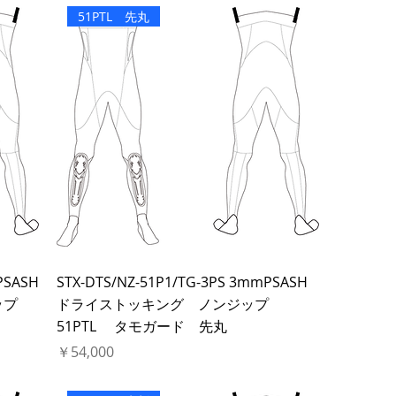
51PTL 先丸
PSASH
STX-DTS/NZ-51P1/TG-3PS 3mmPSASH
ジップ
ドライストッキング ノンジップ
51PTL タモガード 先丸
価格
￥54,000