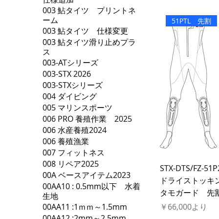
003 鮎タイツ プリントネ
ーム
51PTL 先割
003 鮎タイツ 仕様変更
003 鮎タイツ滑り止めプラ
ス
003-ATシリーズ
003-STX 2026
003-STXシリーズ
004 ダイビング
005 マリンスポーツ
006 PRO 養殖作業 2025
006 水産養殖2024
006 養殖漁業
007 フィットネス
008 リペア2025
STX-DTS/FZ-51
00A ベースアイテム2023
ドライストッキ
00AA10 : 0.5mm以下 水着
タモガード 先
生地
セール価格
00AA11 :1ｍｍ～1.5mm
￥66,000
より
00AA12 :2mm～2.5mm