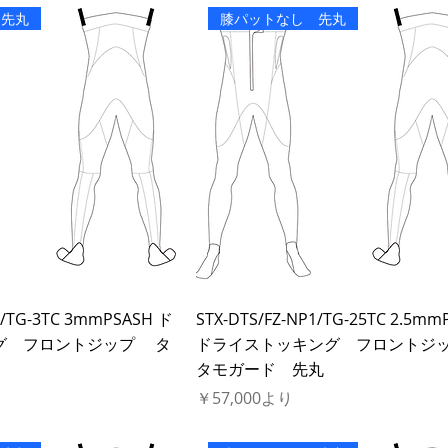
 先丸
膝パットなし 先丸
1/TG-3TC 3mmPSASH ド
STX-DTS/FZ-NP1/TG-25TC 2.5mm
グ フロントジップ タ
ドライストッキング フロント
タモガード 先丸
セール価格
￥57,000
より