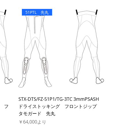
51PTL 先丸
STX-DTS/FZ-51P1/TG-3TC 3mmPSASH
グ フ
ドライストッキング フロントジップ
タモガード 先丸
セール価格
￥64,000
より