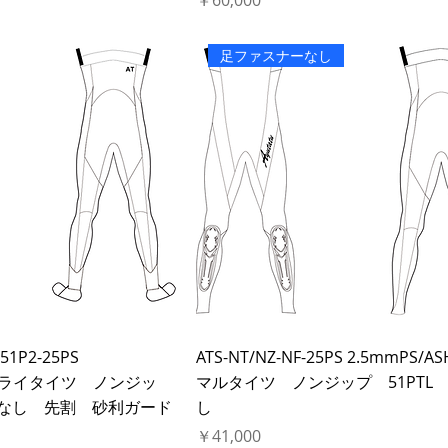
￥60,000
足ファスナーなし
F51P2-25PS
ATS-NT/NZ-NF-25PS 2.5mmPS/
Hドライタイツ ノンジッ
マルタイツ ノンジップ 51PTL 
足Fなし 先割 砂利ガード
し
価格
￥41,000