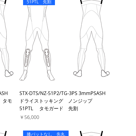
51PTL 先割
ASH
STX-DTS/NZ-51P2/TG-3PS 3mmPSASH
 タモ
ドライストッキング ノンジップ
51PTL タモガード 先割
価格
￥56,000
膝パットなし 先丸