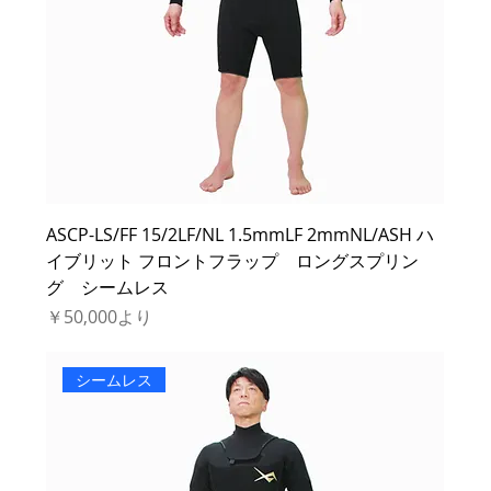
ASCP-LS/FF 15/2LF/NL 1.5mmLF 2mmNL/ASH ハ
イブリット フロントフラップ ロングスプリン
グ シームレス
セール価格
￥50,000
より
シームレス