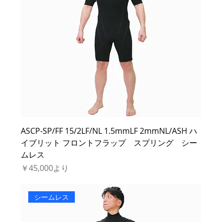
ASCP-SP/FF 15/2LF/NL 1.5mmLF 2mmNL/ASH ハ
イブリット フロントフラップ スプリング シー
ムレス
セール価格
￥45,000
より
シームレス